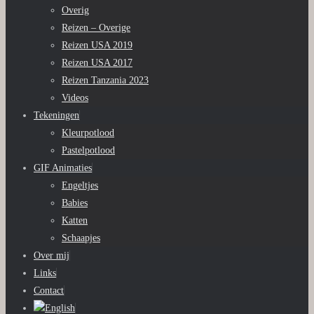
Overig
Reizen – Overige
Reizen USA 2019
Reizen USA 2017
Reizen Tanzania 2023
Videos
Tekeningen
Kleurpotlood
Pastelpotlood
GIF Animaties
Engeltjes
Babies
Katten
Schaapjes
Over mij
Links
Contact