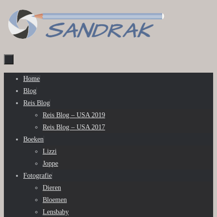
Ga
naar
de
inhoud
Ga
Home
naar
Blog
de
Reis Blog
inhoud
Reis Blog – USA 2019
Reis Blog – USA 2017
Boeken
Lizzi
Joppe
Fotografie
Dieren
Bloemen
Lensbaby