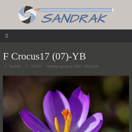
Ga
naar
de
inhoud
F Crocus17 (07)-YB
Sandrak
11/03/17
Volledige grootte is
1080 × 864
pixels