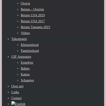
Overig
Reizen – Overige
Reizen USA 2019
Reizen USA 2017
Reizen Tanzania 2023
Videos
Tekeningen
Kleurpotlood
Pastelpotlood
GIF Animaties
Engeltjes
Babies
Katten
Schaapjes
Over mij
Links
Contact