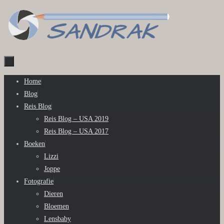
Ga
naar
de
inhoud
Ga
Home
naar
Blog
de
Reis Blog
inhoud
Reis Blog – USA 2019
Reis Blog – USA 2017
Boeken
Lizzi
Joppe
Fotografie
Dieren
Bloemen
Lensbaby