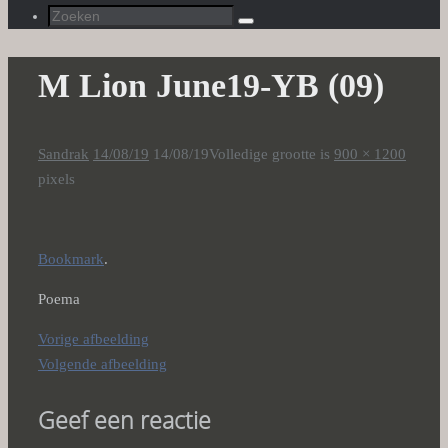
Zoeken
Zoeken
naar:
M Lion June19-YB (09)
Sandrak
14/08/19
14/08/19
Volledige grootte is
900 × 1200
pixels
Bookmark
.
Poema
Vorige afbeelding
Volgende afbeelding
Geef een reactie