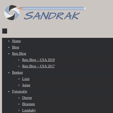
Ga
naar
de
inhoud
Ga
Home
naar
Blog
de
Reis Blog
inhoud
Reis Blog – USA 2019
Reis Blog – USA 2017
Boeken
Lizzi
Joppe
Fotografie
Dieren
Bloemen
Lensbaby