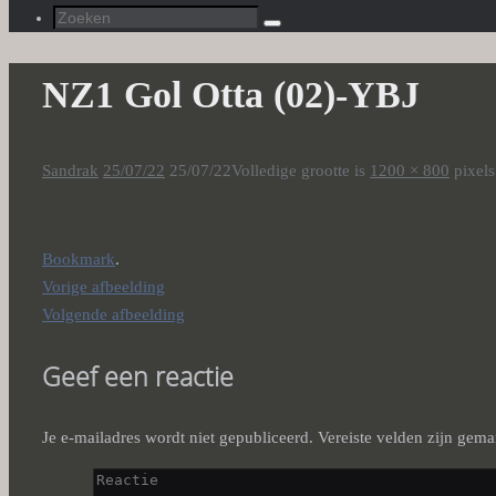
Zoeken
Zoeken
naar:
NZ1 Gol Otta (02)-YBJ
Sandrak
25/07/22
25/07/22
Volledige grootte is
1200 × 800
pixels
Bookmark
.
Vorige afbeelding
Volgende afbeelding
Geef een reactie
Je e-mailadres wordt niet gepubliceerd.
Vereiste velden zijn gem