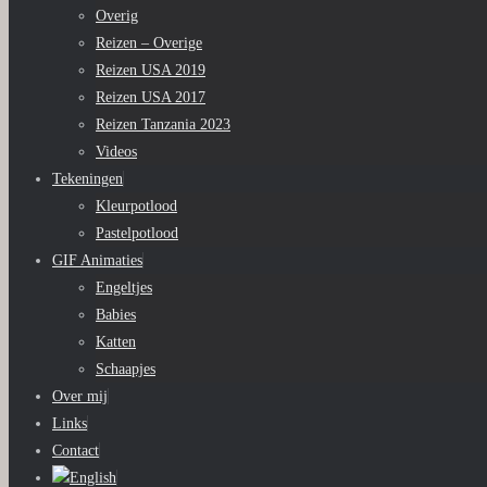
Overig
Reizen – Overige
Reizen USA 2019
Reizen USA 2017
Reizen Tanzania 2023
Videos
Tekeningen
Kleurpotlood
Pastelpotlood
GIF Animaties
Engeltjes
Babies
Katten
Schaapjes
Over mij
Links
Contact