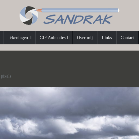
Tekeningen
GIF Animaties
Over mij
Links
Contact
pixels