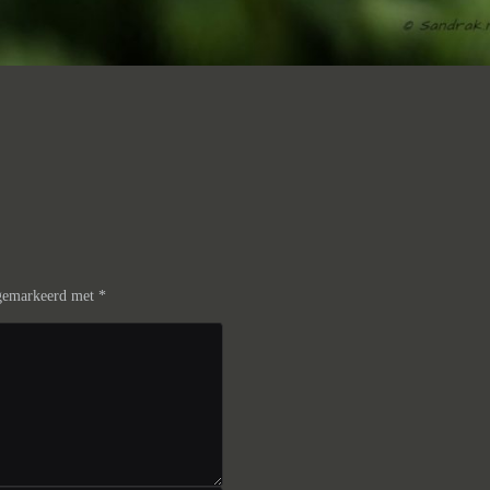
 gemarkeerd met
*