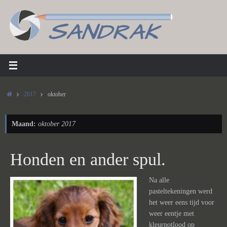
Ga
naar
de
inhoud
Home
2017
oktober
Maand:
oktober 2017
Honden en ander spul.
Na alle
pasteltekeningen werd
het weer eens tijd voor
weer eentje met
kleurpotlood op