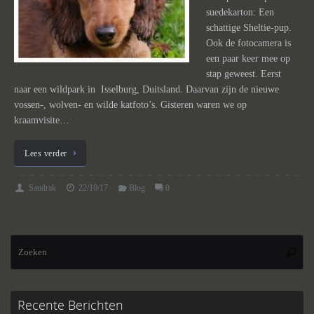
suedekarton: Een
schattige Sheltie-pup.
Ook de fotocamera is
een paar keer mee op
stap geweest. Eerst
naar een wildpark in Isselburg, Duitsland. Daarvan zijn de nieuwe
vossen-, wolven- en wilde katfoto’s. Gisteren waren we op
kraamvisite…
Lees verder
Sandrak
22/10/17
Blog
0
Zo
Zoeke
na
Recente Berichten