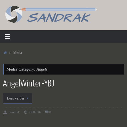
Ga
naar
de
inhoud
Home
Media
Media Category:
Angels
AngelWinter-YBJ
Lees verder
Sandrak
29/02/16
0