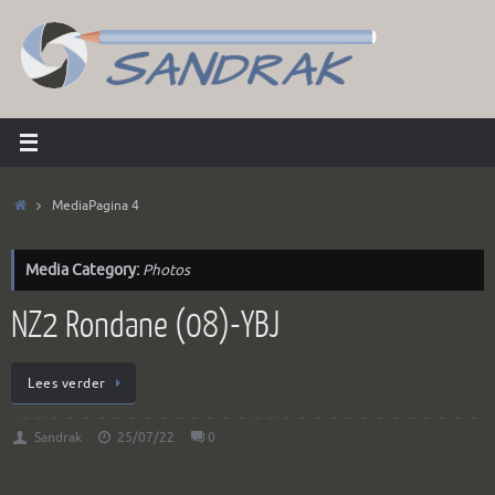
Ga
naar
de
inhoud
Home
Media
Pagina 4
Media Category:
Photos
NZ2 Rondane (08)-YBJ
Lees verder
Sandrak
25/07/22
0