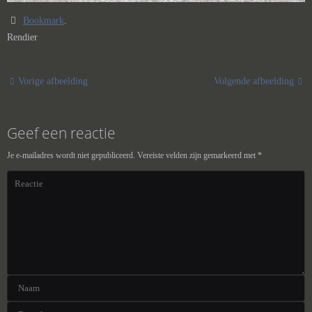
Bookmark
.
Rendier
Vorige afbeelding
Volgende afbeelding
Geef een reactie
Je e-mailadres wordt niet gepubliceerd.
Vereiste velden zijn gemarkeerd met
*