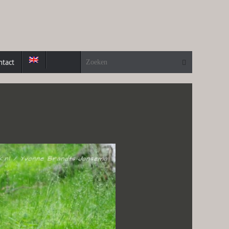
Zoeken naa
Zoeken
ntact