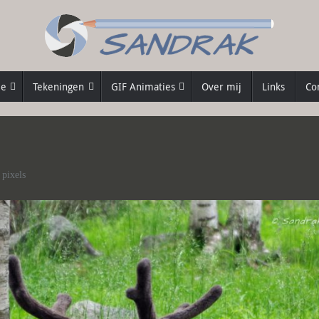
ie
Tekeningen
GIF Animaties
Over mij
Links
Co
pixels