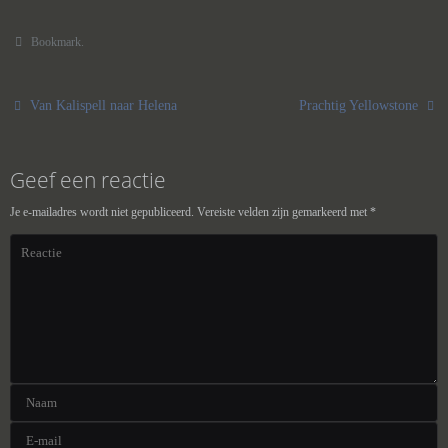
Bookmark
.
Van Kalispell naar Helena
Prachtig Yellowstone
Geef een reactie
Je e-mailadres wordt niet gepubliceerd.
Vereiste velden zijn gemarkeerd met
*