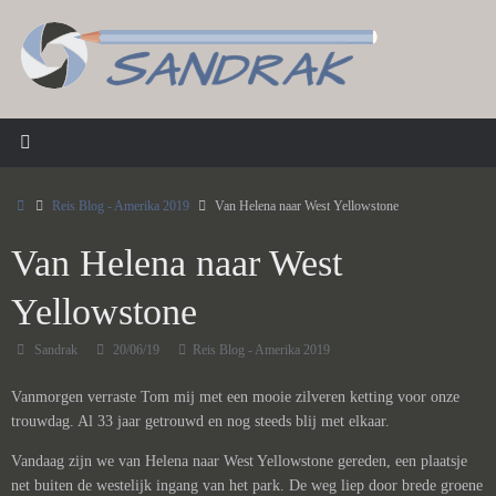
Ga
naar
de
inhoud
Home
Reis Blog - Amerika 2019
Van Helena naar West Yellowstone
Van Helena naar West
Yellowstone
Sandrak
20/06/19
Reis Blog - Amerika 2019
Vanmorgen verraste Tom mij met een mooie zilveren ketting voor onze
trouwdag. Al 33 jaar getrouwd en nog steeds blij met elkaar.
Vandaag zijn we van Helena naar West Yellowstone gereden, een plaatsje
net buiten de westelijk ingang van het park. De weg liep door brede groene