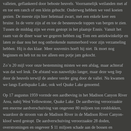
valleien, geflankeerd door beboste heuvels. Voornamelijk weilanden met af
en toe een ranch of een klein gehucht. Onderweg hebben we veel koeien
gezien. De meeste zijn hier helemaal zwart, met een enkele keer een
bruine. In de verte zijn af en toe de besneeuwde toppen van bergen te zien.
Tussen de middag zijn we even gestopt in het plaatsje Ennis. Vanuit het
raam van de diner waar we gegeren hebben zag Tom een antiekwinkeltje en
laten ze daar nou het nog ontbrekende nummerbord voor zijn verzameling
hebben. Hij is dus klaar. Meer souvenirs hoeft hij niet. Ik moet nog
beginnen en heb tot nu toe alleen een potje jam gekocht.
Zo’n 20 mijl voor onze bestemming misten we een afslag, maar achteraf
was dat wel leuk. De afstand was nauwelijks langer, maar deze weg liep
door de heuvels terwijl de andere verder ging door de vallei. Nu kwamen
we langs Earthquake Lake, ook wel Quake Lake genoemd.
Op 17 augustus 1959 vormde een aardbeving in het Madison Canyon River
Area, nabij West Yellowstone, Quake Lake. De aardbeving veroorzaakte
een enorme aardverschuiving van ongeveer 80 miljoen ton rotsblokken,
waardoor de stroom van de Madison River in de Madison River Canyon-
kloof werd gestopt. De aardverschuiving veroorzaakte 28 doden,
overstromingen en ongeveer $ 11 miljoen schade aan de bossen en