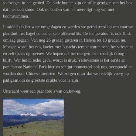
snelwegen in het gebied. De dode bomen zijn de stille getuigen van het bos
dat hier ooit stond. Ook de bodem van het meer ligt nog vol met
boomstammen.
Inmiddels is het weer omgeslagen en werden we getrakteerd op een enorme
plensbui met hagel en een enkele bliksemflits. De temperatuur is ook flink
omlaag gegaan. Van nog 26 graden gisteren in Helena tot 13 graden nu.
Morgen wordt het nog koeler met ’s nachts temperaturen rond het vriespunt
en zelfs kans op sneeuw. We hopen dat het morgen toch redelijk droog
blijft. Wat het in ieder geval wordt is druk. Yellowstone is het eerste en
populairste National Park hier en schijnt momenteel ook nog overspoeld te
worden door Chinese toeristen. We zorgen maar dat we redelijk vroeg op
pad gaan om de grootste drukte voor te zijn.
Uiteraard weer een paar foto’s van onderweg.