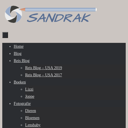
Ga
naar
de
inhoud
Ga
Home
naar
Blog
de
Reis Blog
inhoud
Reis Blog – USA 2019
Reis Blog – USA 2017
Boeken
Lizzi
Joppe
Fotografie
Dieren
Bloemen
Lensbaby