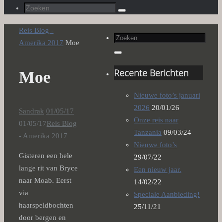
Zoeken
Zoeken
naar:
Home
Reis Blog -
Zoeken
Amerika 2017
Moe
naar:
Zoeken
Recente Berichten
Moe
Nieuwe foto’s januari
2026
20/01/26
Sandrak
01/05/17
Onze reis naar
01/05/17
Reis Blog
Tanzania
09/03/24
- Amerika 2017
Nieuwe foto’s
Gisteren een hele
29/07/22
lange rit van Bryce
Een nieuw jaar.
naar Moab. Eerst
14/02/22
via
Speciale Aanbieding!
haarspeldbochten
25/11/21
door bergen en