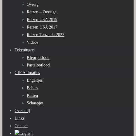
Overig
Reizen – Overige
Reizen USA 2019
Reizen USA 2017
Reizen Tanzania 2023
Videos
Tekeningen
Kleurpotlood
Pastelpotlood
GIF Animaties
Engeltjes
Babies
Katten
Schaapjes
Over mij
Links
Contact